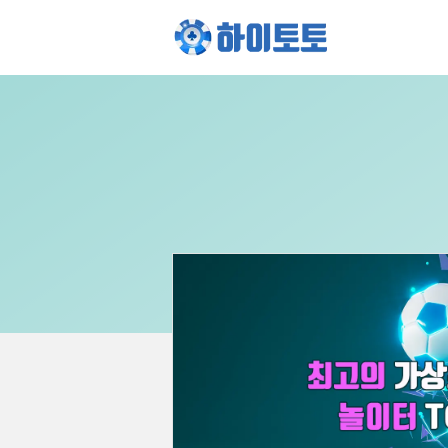
컨
텐
츠
로
건
너
뛰
기